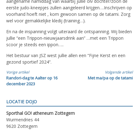
aangename namiddag van waarbij jullie olv dochter/zoon de
eerste judo-kneepjes zullen aangeleerd krijgen….Inschrijven op
voorhand hoeft niet , kom gewoon samen op de tatami. Zorg
wel voor gemakkelijke kledij (training…).
En na de inspanning volgt uiteraard de ontspanning. Wij bieden
jullie “een Trippon-nieuwjaarsdrink aan” …met een Trippon
scoor je steeds een ippon…..
Het bestuur van JSZ west jullie allen een “Fijne Kerst en een
gezond sportief 2024”.
Verder
Vorige artikel
Volgende artikel
Randori-dag te Aalter op 16
Met ma/pa op de tatami
lezen
december 2023
LOCATIE DOJO
Sporthal GO! atheneum Zottegem
Wurmendries 44
9620 Zottegem