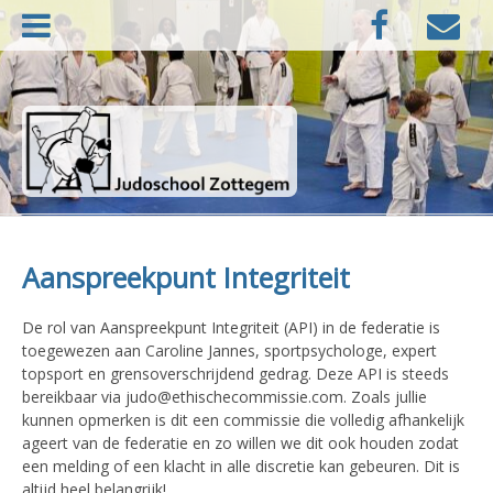
Naar
Facebook
E-
de
mail
inhoud
springen
Judoschool Zottegem
Aanspreekpunt Integriteit
De rol van Aanspreekpunt Integriteit (API) in de federatie is
toegewezen aan Caroline Jannes, sportpsychologe, expert
topsport en grensoverschrijdend gedrag. Deze API is steeds
bereikbaar via judo@ethischecommissie.com. Zoals jullie
kunnen opmerken is dit een commissie die volledig afhankelijk
ageert van de federatie en zo willen we dit ook houden zodat
een melding of een klacht in alle discretie kan gebeuren. Dit is
altijd heel belangrijk!