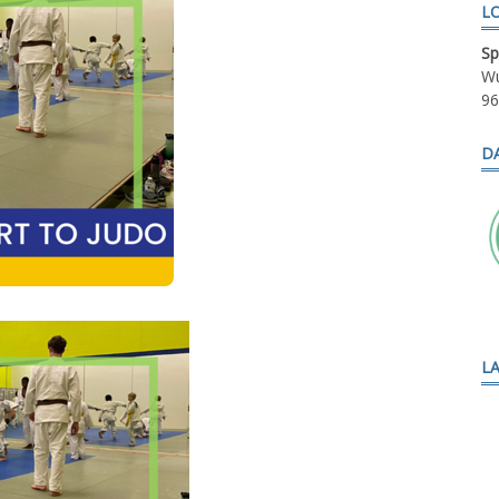
L
Sp
Wu
96
D
L