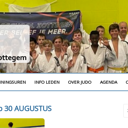
m
ININGSUREN
INFO LEDEN
OVER JUDO
AGENDA
p 30 AUGUSTUS
Zo
na