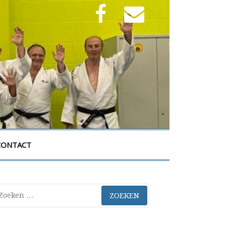
Facebook
E-
mail
CONTACT
eken
ar: