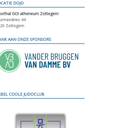
OCATIE DOJO
orthal GO! atheneum Zottegem
rmendries 44
20 Zottegem
ANK AAN ONZE SPONSORS
ABEL COOLE JUDOCLUB