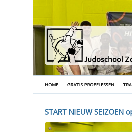
Naar
de
inhoud
springen
Judoschool Zottege
HOME
GRATIS PROEFLESSEN
TRA
START NIEUW SEIZOEN o