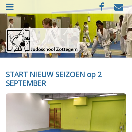
Naar
Facebook
E-
de
mail
inhoud
springen
Judoschool Zottegem
START NIEUW SEIZOEN op 2
SEPTEMBER