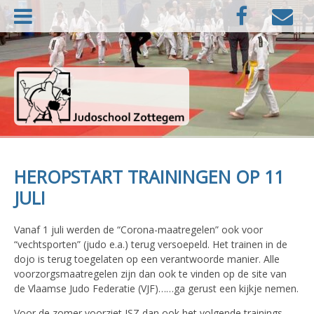
Naar
Facebook
E-
de
mail
inhoud
springen
Judoschool Zottegem
HEROPSTART TRAININGEN OP 11
JULI
Vanaf 1 juli werden de “Corona-maatregelen” ook voor
“vechtsporten” (judo e.a.) terug versoepeld. Het trainen in de
dojo is terug toegelaten op een verantwoorde manier. Alle
voorzorgsmaatregelen zijn dan ook te vinden op de site van
de Vlaamse Judo Federatie (VJF)……ga gerust een kijkje nemen.
Voor de zomer voorziet JSZ dan ook het volgende trainings-