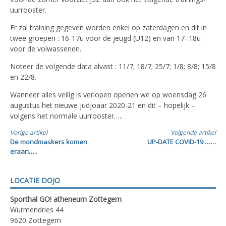
uurrooster.
Er zal training gegeven worden enkel op zaterdagen en dit in
twee groepen : 16-17u voor de jeugd (U12) en van 17-:18u
voor de volwassenen.
Noteer de volgende data alvast : 11/7; 18/7; 25/7; 1/8; 8/8; 15/8
en 22/8.
Wanneer alles veilig is verlopen openen we op woensdag 26
augustus het nieuwe judjoaar 2020-21 en dit – hopelijk –
volgens het normale uurrooster…..
Verder
Vorige artikel
Volgende artikel
De mondmaskers komen
UP-DATE COVID-19 ……
lezen
eraan…..
LOCATIE DOJO
Sporthal GO! atheneum Zottegem
Wurmendries 44
9620 Zottegem