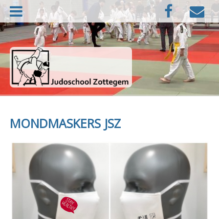
Naar
Facebook
E-
de
mail
inhoud
springen
Judoschool Zottegem
MONDMASKERS JSZ