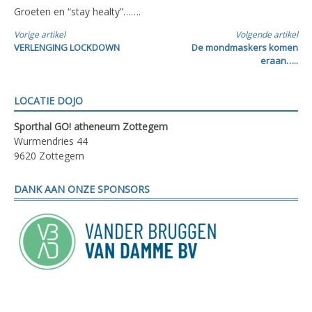
Groeten en “stay healty”…….
Verder
Vorige artikel
Volgende artikel
VERLENGING LOCKDOWN
De mondmaskers komen
lezen
eraan…..
LOCATIE DOJO
Sporthal GO! atheneum Zottegem
Wurmendries 44
9620 Zottegem
DANK AAN ONZE SPONSORS