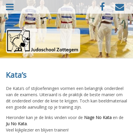
Naar
Facebook
E-
de
mail
inhoud
springen
Judoschool Zottegem
Kata’s
De Kata’s of stijloefeningen vormen een belangrijk onderdeel
van de examens. Uiteraard is de praktijk de beste manier om
dit onderdeel onder de knie te krijgen. Toch kan beeldmateriaal
een goede aanvulling op je training zijn.
Hieronder kan je de links vinden voor de
Nage No Kata
en de
Ju No Kata
.
Veel kijkplezier en blijven trainen!