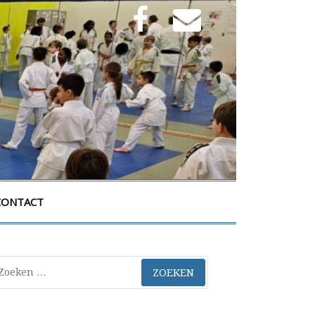
Facebook
E-
mail
CONTACT
eken
ar: