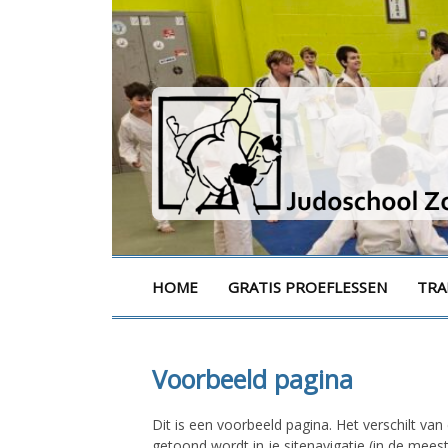
Naar
de
inhoud
springen
Judoschool Zottege
HOME
GRATIS PROEFLESSEN
TRA
Voorbeeld pagina
Dit is een voorbeeld pagina. Het verschilt va
getoond wordt in je sitenavigatie (in de mee