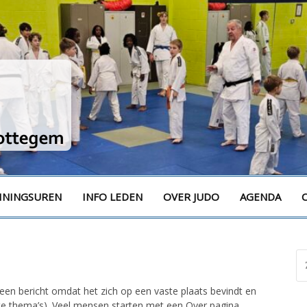
m
ININGSUREN
INFO LEDEN
OVER JUDO
AGENDA
Zo
na
n een bericht omdat het zich op een vaste plaats bevindt en
ste thema’s). Veel mensen starten met een Over pagina