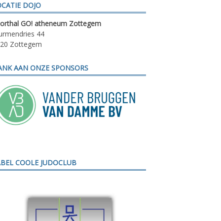
OCATIE DOJO
orthal GO! atheneum Zottegem
rmendries 44
20 Zottegem
ANK AAN ONZE SPONSORS
ABEL COOLE JUDOCLUB