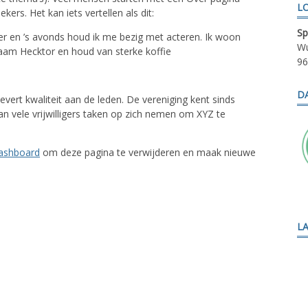
L
ers. Het kan iets vertellen als dit:
Sp
er en ’s avonds houd ik me bezig met acteren. Ik woon
Wu
aam Hecktor en houd van sterke koffie
96
D
evert kwaliteit aan de leden. De vereniging kent sinds
n vele vrijwilligers taken op zich nemen om XYZ te
dashboard
om deze pagina te verwijderen en maak nieuwe
L