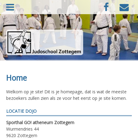
Naar
Facebook
E-
de
mail
inhoud
springen
Judoschool Zottegem
Home
Welkom op je site! Dit is je homepage, dat is wat de meeste
bezoekers zullen zien als ze voor het eerst op je site komen.
LOCATIE DOJO
Sporthal GO! atheneum Zottegem
Wurmendries 44
9620 Zottegem