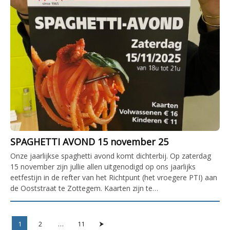
SPAGHETTI AVOND 15 november 25
Onze jaarlijkse spaghetti avond komt dichterbij. Op zaterdag
15 november zijn jullie allen uitgenodigd op ons jaarlijks
eetfestijn in de refter van het Richtpunt (het vroegere PTI) aan
de Ooststraat te Zottegem. Kaarten zijn te…
Berichten
Pagina
Pagina
Pagina
1
2
…
11